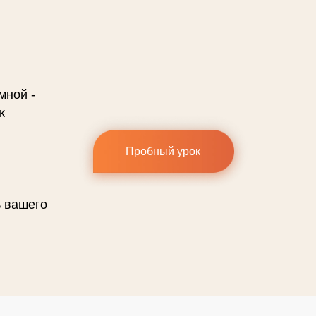
мной -
к
Пробный урок
ь вашего