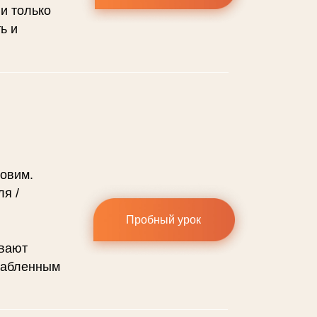
 и только
ь и
ковим.
ля /
Пробный урок
ывают
слабленным