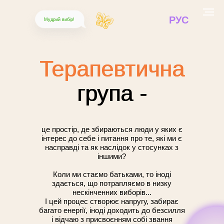
РУС
Мудрий вибір!
Терапевтична
Терапевтична
група -
група -
це простір, де збираються люди у яких є
інтерес до себе і питання про те, які ми є
насправді та як наслідок у стосунках з
іншими?
Коли ми стаємо батьками, то іноді
здається, що потрапляємо в низку
нескінченних виборів...
І цей процес створює напругу, забирає
багато енергії, іноді доходить до безсилля
і відчаю з присвоєнням собі звання