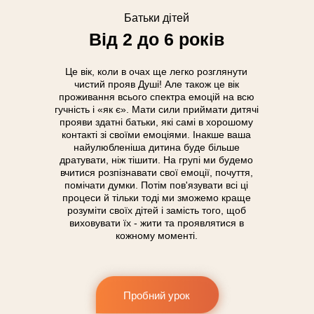
Батьки дітей
Від 2 до 6 років
Це вік, коли в очах ще легко розглянути
чистий прояв Душі! Але також це вік
проживання всього спектра емоцій на всю
гучність і «як є». Мати сили приймати дитячі
прояви здатні батьки, які самі в хорошому
контакті зі своїми емоціями. Інакше ваша
найулюбленіша дитина буде більше
дратувати, ніж тішити. На групі ми будемо
вчитися розпізнавати свої емоції, почуття,
помічати думки. Потім пов'язувати всі ці
процеси й тільки тоді ми зможемо краще
розуміти своїх дітей і замість того, щоб
виховувати їх - жити та проявлятися в
кожному моменті.
Пробний урок