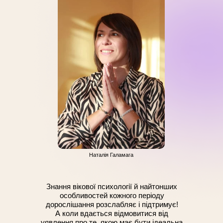
Наталія Галамага
Знання вікової психології й найтонших
особливостей кожного періоду
дорослішання розслабляє і підтримує!
А коли вдається відмовитися від
уявлення про те, якою має бути ідеальна