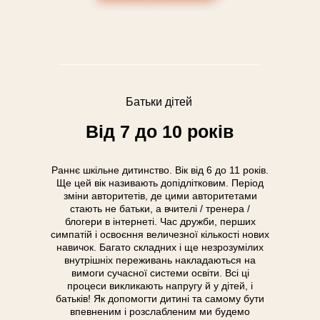
Батьки дітей
Від 7 до 10 років
Раннє шкільне дитинство. Вік від 6 до 11 років.
Ще цей вік називають допідлітковим. Період
зміни авторитетів, де цими авторитетами
стають не батьки, а вчителі / тренера /
блогери в інтернеті. Час дружби, перших
симпатій і освоєння величезної кількості нових
навичок. Багато складних і ще незрозумілих
внутрішніх переживань накладаються на
вимоги сучасної системи освіти. Всі ці
процеси викликають напругу й у дітей, і
батьків! Як допомогти дитині та самому бути
впевненим і розслабленим ми будемо